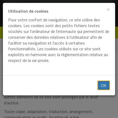
×
Utilisation de cookies
Pour votre confort de navigation, ce site utilise des
cookies. Les cookies sont des petits fichiers textes
stockés sur l'ordinateur de l'internaute qui permettent de
de
en
fr
nl
conserver des données relatives à l'utilisateur afin de
faciliter sa navigation et l'accès à certaines
Home
Informations légales
fonctionnalités. Les cookies utilisés sur ce site sont
Termes et conditions d'utilisation
exploités en harmonie avec la réglementation relative au
respect de la vie privée.
Conditions d'utilisation et vie privée
Droit d'auteur - Responsabilité du contenu
Droit d'auteur
OK
Les textes, lay-out, dessins, photos, films, graphiques et
autres éléments de ce site sont protégés par le droit
d'auteur.
Toute copie, adaptation, traduction, arrangement,
communication au public, location et autre